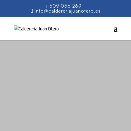
609 056 269
info@caldereriajuanotero.es